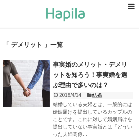
ビューティー
スキンケア
デメリット
一覧
ヘアケア
ヘルスケア
事実婚のメリット・デメリ
ットを知ろう！事実婚を選
食事・食べ物
ぶ理由で多いのは？
恋愛・結婚
2018/4/14
結婚
ライフスタイル
結婚している夫婦とは、一般的には
婚姻届けを提出しているカップルの
お問い合せ
ことです。これに対して婚姻届けを
提出していない事実婚とは「どうい
った夫婦関係…