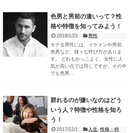
色男と男前の違いって？性
格や特徴を知ってみよう！
2018/1/23
男性
モテる男性には、イケメンや男前、
色男など、様々な呼び方がありま
す。 どれもかっこよく、女性に人
気が高い点では同じですが、その中
でも色男…
群れるのが嫌いなのはどう
いう人？特徴や性格を知ろ
う！
2017/12/1
人生
,
性格・特