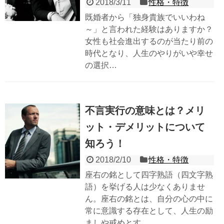
2018/3/11
性格・特徴
既婚者から「独身貴族でいいわね
～」と言われた経験はありますか？
女性も社会進出するのが当たり前の
時代となり、人生のやりがいや幸せ
の選択…
不言実行の意味とは？メリ
ット・デメリットについて
知ろう！
2018/2/10
性格・特徴
座右の銘として四字熟語（四文字熟
語）を挙げる人は少なくありませ
ん。座右の銘とは、自分の心の中に
常に意識する存在として、人生の励
ましや戒めとす…