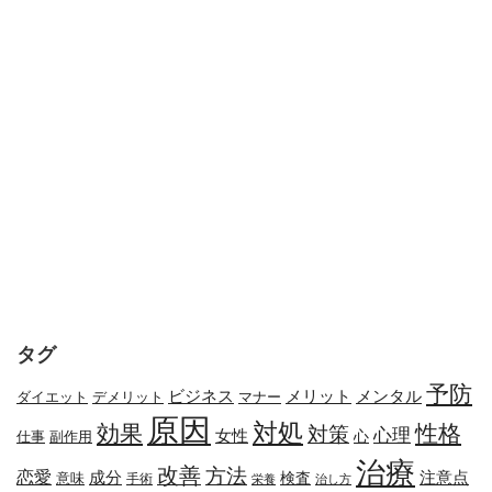
タグ
予防
メリット
メンタル
ビジネス
ダイエット
デメリット
マナー
原因
対処
効果
性格
対策
心理
女性
心
副作用
仕事
治療
改善
方法
恋愛
成分
注意点
検査
意味
手術
栄養
治し方