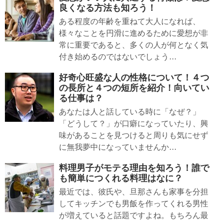
良くなる方法も知ろう！
ある程度の年齢を重ねて大人になれば、
様々なことを円滑に進めるために愛想が非
常に重要であると、多くの人が何となく気
付き始めるのではないでしょう…
好奇心旺盛な人の性格について！４つ
の長所と４つの短所を紹介！向いてい
る仕事は？
あなたは人と話している時に「なぜ？」
「どうして？」が口癖になっていたり、興
味があることを見つけると周りも気にせず
に無我夢中になっていませんか…
料理男子がモテる理由を知ろう！誰で
も簡単につくれる料理はなに？
最近では、彼氏や、旦那さんも家事を分担
してキッチンでも男飯を作ってくれる男性
が増えていると話題ですよね。もちろん最