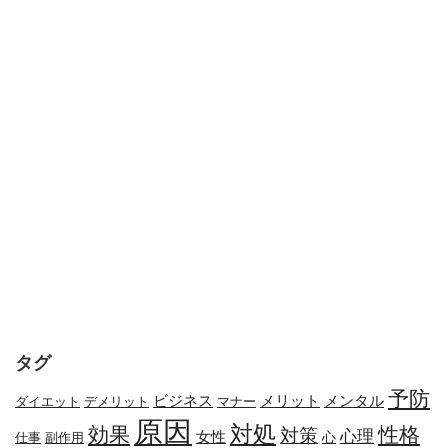
タグ
予防
メリット
メンタル
ビジネス
ダイエット
デメリット
マナー
原因
対処
効果
性格
対策
心理
女性
心
副作用
仕事