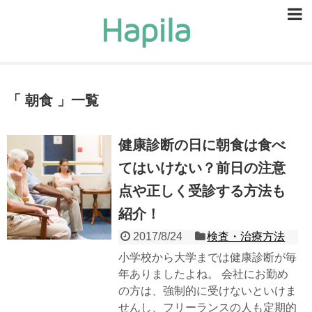
ビューティー
スキンケア
朝食
一覧
ヘアケア
ヘルスケア
健康診断の日に朝食は食べ
てはいけない？前日の注意
食事・食べ物
点や正しく受診する方法も
恋愛・結婚
紹介！
ライフスタイル
2017/8/24
検査・治療方法
お問い合せ
小学校から大学までは健康診断が毎
年ありましたよね。 会社にお勤め
の方は、強制的に受けないといけま
せんし、フリーランスの人も定期的