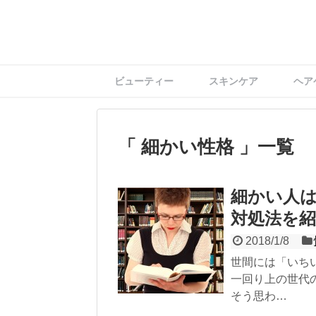
ビューティー
スキンケア
ヘア
細かい性格
一覧
細かい人
対処法を紹
2018/1/8
世間には「いち
一回り上の世代
そう思わ…