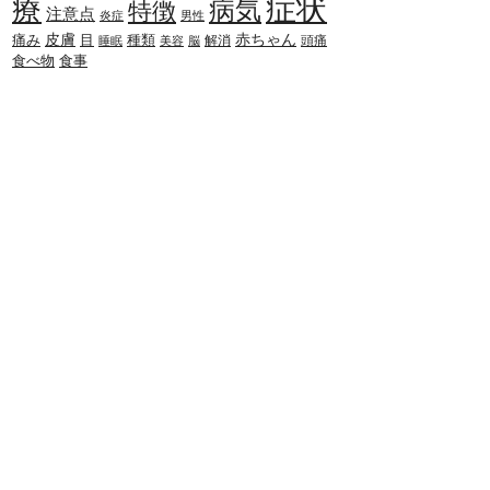
症状
療
病気
特徴
注意点
炎症
男性
赤ちゃん
皮膚
種類
痛み
目
解消
頭痛
睡眠
美容
脳
食べ物
食事