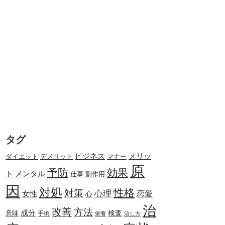
タグ
メリッ
ビジネス
ダイエット
デメリット
マナー
原
予防
効果
ト
メンタル
副作用
仕事
因
対処
性格
対策
心理
恋愛
女性
心
治
改善
方法
成分
検査
意味
手術
栄養
治し方