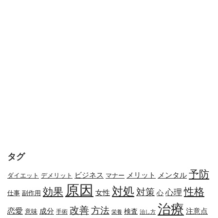
タグ
予防
メリット
メンタル
ビジネス
ダイエット
デメリット
マナー
原因
対処
効果
性格
対策
心理
女性
心
副作用
仕事
治療
改善
方法
恋愛
成分
注意点
検査
意味
手術
栄養
治し方