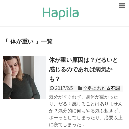
ビューティー
スキンケア
体が重い
一覧
ヘアケア
ヘルスケア
体が重い原因は？だるいと
感じるのであれば病気か
食事・食べ物
も？
恋愛・結婚
2017/2/5
全身にわたる不調
ライフスタイル
気分がすぐれず、身体が重かった
り、だるく感じることはありません
お問い合せ
か？気分的に何もやる気も起きず、
ボーっとしてしまったり、必要以上
に寝てしまった…