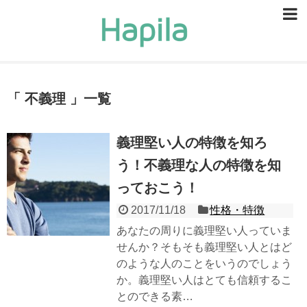
ビューティー
スキンケア
不義理
一覧
ヘアケア
ヘルスケア
義理堅い人の特徴を知ろ
う！不義理な人の特徴を知
食事・食べ物
っておこう！
恋愛・結婚
2017/11/18
性格・特徴
ライフスタイル
あなたの周りに義理堅い人っていま
せんか？そもそも義理堅い人とはど
お問い合せ
のような人のことをいうのでしょう
か。義理堅い人はとても信頼するこ
とのできる素…