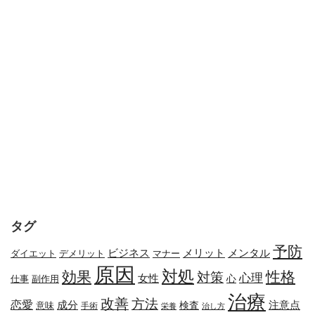
タグ
予防
メリット
メンタル
ビジネス
ダイエット
デメリット
マナー
原因
対処
効果
性格
対策
心理
女性
心
副作用
仕事
治療
改善
方法
恋愛
成分
注意点
検査
意味
手術
栄養
治し方